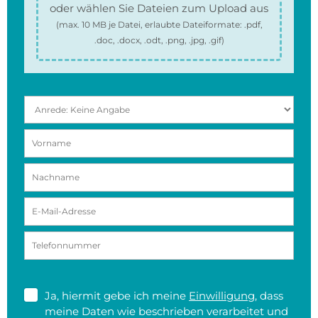
oder wählen Sie Dateien zum Upload aus
(max.
10 MB
je Datei, erlaubte Dateiformate:
.pdf,
.doc, .docx, .odt, .png, .jpg, .gif
)
Ja, hiermit gebe ich meine
Einwilligung
, dass
meine Daten wie beschrieben verarbeitet und