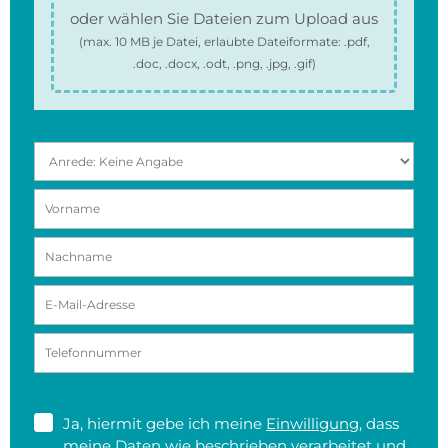
oder wählen Sie Dateien zum Upload aus
(max.
10 MB
je Datei, erlaubte Dateiformate:
.pdf,
.doc, .docx, .odt, .png, .jpg, .gif
)
Ja, hiermit gebe ich meine
Einwilligung
, dass
meine Daten wie beschrieben verarbeitet und