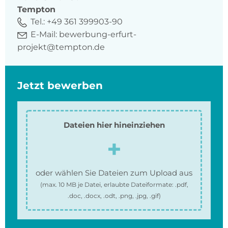
Tempton
Tel.:
+49 361 399903-90
E-Mail:
bewerbung-erfurt-
projekt@tempton.de
Jetzt bewerben
Dateien hier hineinziehen
oder wählen Sie Dateien zum Upload aus
(max.
10 MB
je Datei, erlaubte Dateiformate:
.pdf,
.doc, .docx, .odt, .png, .jpg, .gif
)