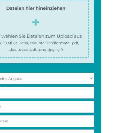
Dateien hier hineinziehen
 wählen Sie Dateien zum Upload aus
x.
10 MB
je Datei, erlaubte Dateiformate:
.pdf,
.doc, .docx, .odt, .png, .jpg, .gif
)