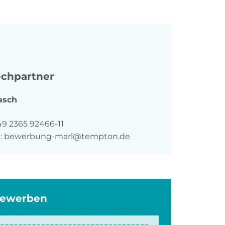
chpartner
asch
n
49 2365 92466-11
:
bewerbung-marl@tempton.de
bewerben