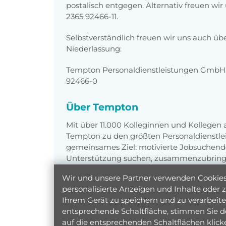
postalisch entgegen. Alternativ freuen wi
2365 92466-11.
Selbstverständlich freuen wir uns auch üb
Niederlassung:
Tempton Personaldienstleistungen GmbH, 
92466-0
Über Tempton
Mit über 11.000 Kolleginnen und Kollegen
Tempton zu den größten Personaldienstlei
gemeinsames Ziel: motivierte Jobsuchend
Unterstützung suchen, zusammenzubring
Wir und unsere Partner verwenden Cookies 
personalisierte Anzeigen und Inhalte oder
Ihrem Gerät zu speichern und zu verarbeiten
entsprechende Schaltfläche, stimmen Sie d
auf die entsprechenden Schaltflächen klic