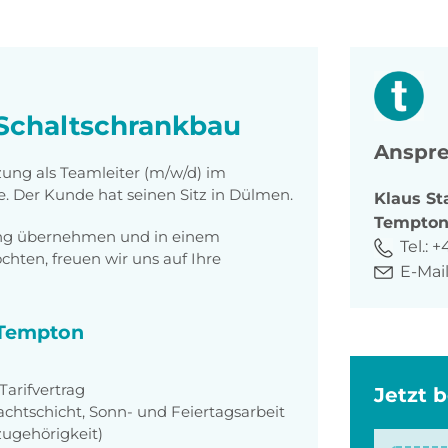
 Schaltschrankbau
Anspre
zung als Teamleiter (m/w/d) im
. Der Kunde hat seinen Sitz in Dülmen.
Klaus
St
Tempto
tung übernehmen und in einem
Tel.:
+
ten, freuen wir uns auf Ihre
E-Mail
i Tempton
arifvertrag
Jetzt 
achtschicht, Sonn- und Feiertagsarbeit
zugehörigkeit)