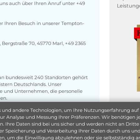
r uns auch über Ihren Anruf unter +49
Leistung
er Ihren Besuch in unserer Tempton-
Bergstraße 70, 45770 Marl, +49 2365
 an bundesweit 240 Standorten gehört
stern Deutschlands. Unser
e und Unternehmen, die personelle
en.
und andere Technologien, um Ihre Nutzungserfahrung auf un
 zur Analyse und Messung Ihrer Präferenzen. Wir benötigen
. Ihre Daten sind bei uns sicher und werden nicht an Dritte 
er Speicherung und Verarbeitung Ihrer Daten durch uns und 
ken, um die Einwilligung abzulehnen oder sie selbstständig
Jetzt 