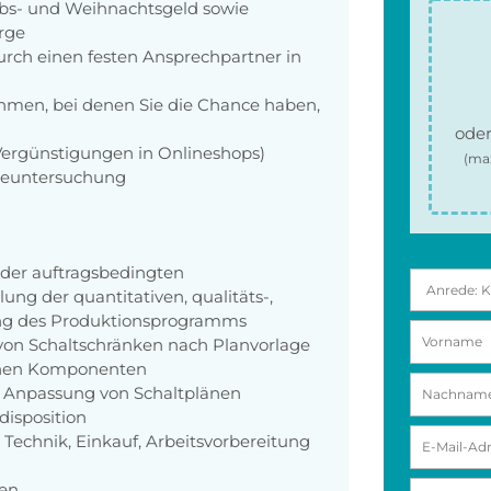
aubs- und Weihnachtsgeld sowie
orge
rch einen festen Ansprechpartner in
men, bei denen Sie die Chance haben,
oder
 Vergünstigungen in Onlineshops)
(ma
rgeuntersuchung
n der auftragsbedingten
ung der quantitativen, qualitäts-,
ng des Produktionsprogramms
von Schaltschränken nach Planvorlage
schen Komponenten
Anpassung von Schaltplänen
disposition
Technik, Einkauf, Arbeitsvorbereitung
ten