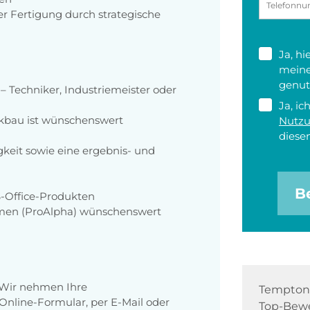
 Fertigung durch strategische
Ja, h
meine
genut
 – Techniker, Industriemeister oder
Ja, ic
nkbau ist wünschenswert
Nutz
diesen
keit sowie eine ergebnis- und
B
-Office-Produkten
men (ProAlpha) wünschenswert
 Wir nehmen Ihre
Tempton 
nline-Formular, per E-Mail oder
Top-Bewe