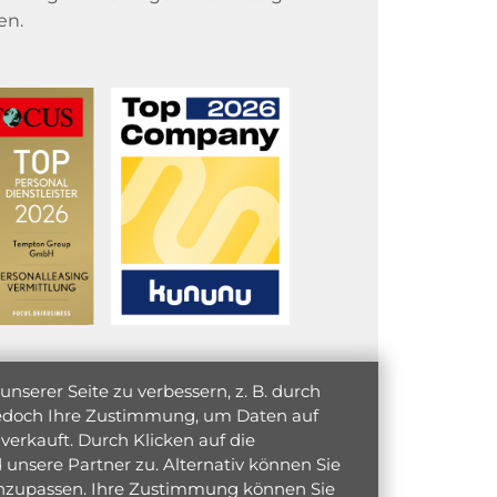
en.
serer Seite zu verbessern, z. B. durch
 jedoch Ihre Zustimmung, um Daten auf
verkauft. Durch Klicken auf die
unsere Partner zu. Alternativ können Sie
 anzupassen. Ihre Zustimmung können Sie
initiativ bewerben