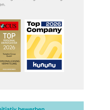
en.
initiativ bewerben