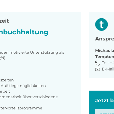
zeit
enbuchhaltung
Anspre
Michael
nden motivierte Unterstützung als
Tempto
d).
Tel.:
+4
E-Mail
tszeiten
 Aufstiegsmöglichkeiten
rbeit
mmenarbeit über verschiedene
Jetzt 
eitervorteilsprogramme