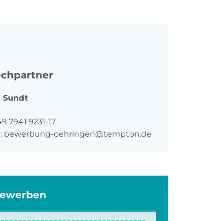
chpartner
a
Sundt
n
9 7941 9231-17
:
bewerbung-oehringen@tempton.de
bewerben