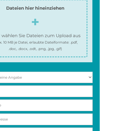
Dateien hier hineinziehen
 wählen Sie Dateien zum Upload aus
x.
10 MB
je Datei, erlaubte Dateiformate:
.pdf,
.doc, .docx, .odt, .png, .jpg, .gif
)