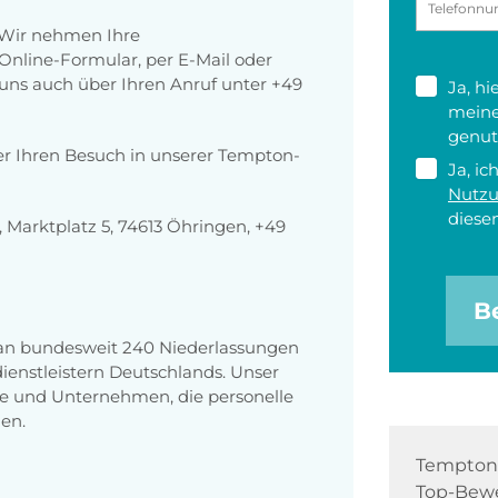
 Wir nehmen Ihre
nline-Formular, per E-Mail oder
r uns auch über Ihren Anruf unter +49
Ja, h
meine
genut
er Ihren Besuch in unserer Tempton-
Ja, ic
Nutz
diesen
Marktplatz 5, 74613 Öhringen, +49
B
 an bundesweit 240 Niederlassungen
enstleistern Deutschlands. Unser
e und Unternehmen, die personelle
en.
Tempton 
Top-Bewe