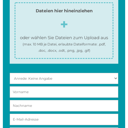
Dateien hier hineinziehen
oder wählen Sie Dateien zum Upload aus
(max.
10 MB
je Datei, erlaubte Dateiformate:
.pdf,
.doc, .docx, .odt, .png, .jpg, .gif
)