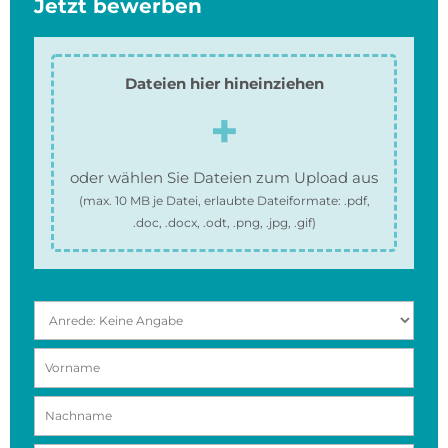
Jetzt bewerben
Dateien hier hineinziehen
oder wählen Sie Dateien zum Upload aus
(max.
10 MB
je Datei, erlaubte Dateiformate:
.pdf,
.doc, .docx, .odt, .png, .jpg, .gif
)