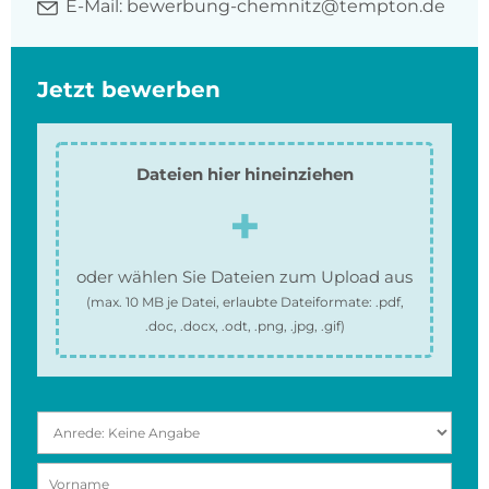
E-Mail:
bewerbung-chemnitz@tempton.de
Jetzt bewerben
Dateien hier hineinziehen
oder wählen Sie Dateien zum Upload aus
(max.
10 MB
je Datei, erlaubte Dateiformate:
.pdf,
.doc, .docx, .odt, .png, .jpg, .gif
)