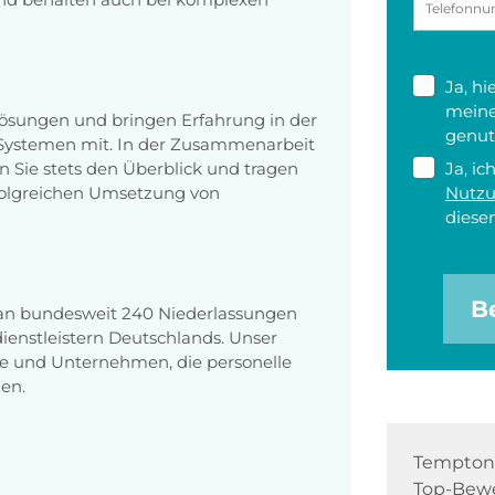
Ja, h
meine
 Lösungen und bringen Erfahrung in der
genut
Systemen mit. In der Zusammenarbeit
 Sie stets den Überblick und tragen
Ja, ic
erfolgreichen Umsetzung von
Nutz
diesen
B
 an bundesweit 240 Niederlassungen
enstleistern Deutschlands. Unser
e und Unternehmen, die personelle
en.
Tempton 
Top-Bewe