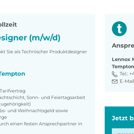
llzeit
signer (m/w/d)
Anspre
t Sie als Technischer Produktdesigner
Lennox
Tempto
i Tempton
Tel.:
+
E-Mail
arifvertrag
achtschicht, Sonn- und Feiertagsarbeit
zugehörigkeit)
aubs- und Weihnachtsgeld sowie
orge
Jetzt 
rch einen festen Ansprechpartner in