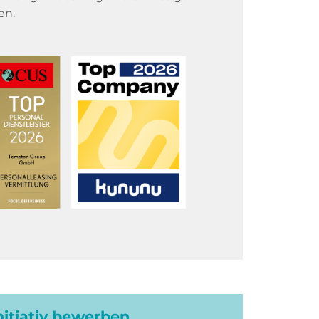
en.
initiativ bewerben