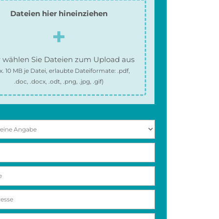
Dateien hier hineinziehen
 wählen Sie Dateien zum Upload aus
x.
10 MB
je Datei, erlaubte Dateiformate:
.pdf,
.doc, .docx, .odt, .png, .jpg, .gif
)