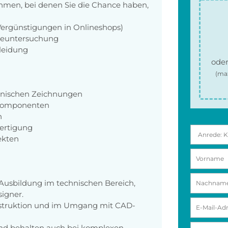
men, bei denen Sie die Chance haben,
 Vergünstigungen in Onlineshops)
rgeuntersuchung
kleidung
oder
(ma
hnischen Zeichnungen
 Komponenten
n
ertigung
ekten
 Ausbildung im technischen Bereich,
signer.
onstruktion und im Umgang mit CAD-
 und behalten auch bei komplexen