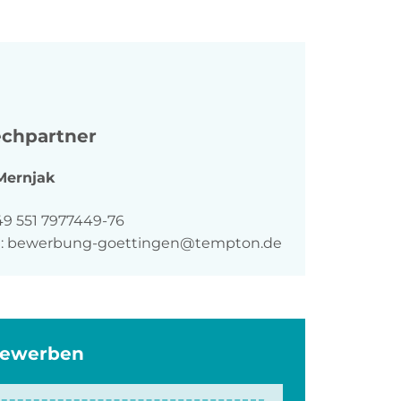
chpartner
Mernjak
n
49 551 7977449-76
:
bewerbung-goettingen@tempton.de
bewerben