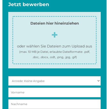
Jetzt bewerben
Dateien hier hineinziehen
oder wählen Sie Dateien zum Upload aus
(max.
10 MB
je Datei, erlaubte Dateiformate:
.pdf,
.doc, .docx, .odt, .png, .jpg, .gif
)