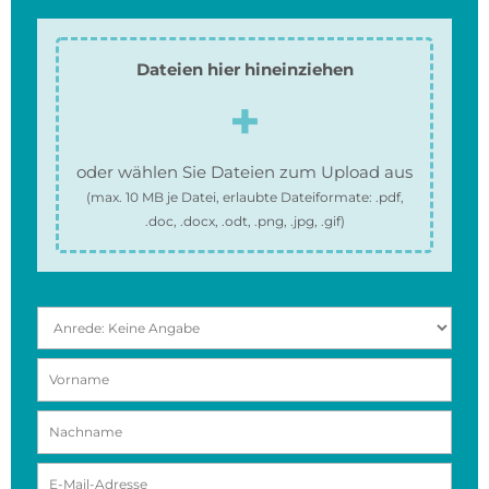
Dateien hier hineinziehen
oder wählen Sie Dateien zum Upload aus
(max.
10 MB
je Datei, erlaubte Dateiformate:
.pdf,
.doc, .docx, .odt, .png, .jpg, .gif
)