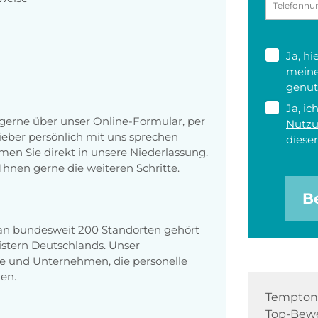
Ja, h
meine
genut
Ja, ic
erne über unser Online-Formular, per
Nutz
 lieber persönlich mit uns sprechen
diesen
en Sie direkt in unsere Niederlassung.
Ihnen gerne die weiteren Schritte.
B
 an bundesweit 200 Standorten gehört
stern Deutschlands. Unser
e und Unternehmen, die personelle
en.
Tempton 
Top-Bewe