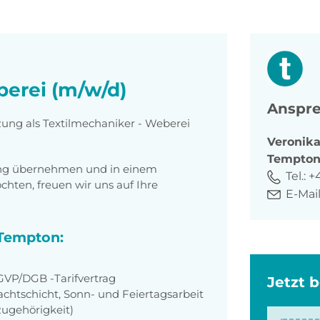
berei (m/w/d)
Anspre
zung als Textilmechaniker - Weberei
Veronik
Tempto
tung übernehmen und in einem
Tel.:
+
ten, freuen wir uns auf Ihre
E-Mail
 Tempton:
VP/DGB -Tarifvertrag
Jetzt 
achtschicht, Sonn- und Feiertagsarbeit
zugehörigkeit)