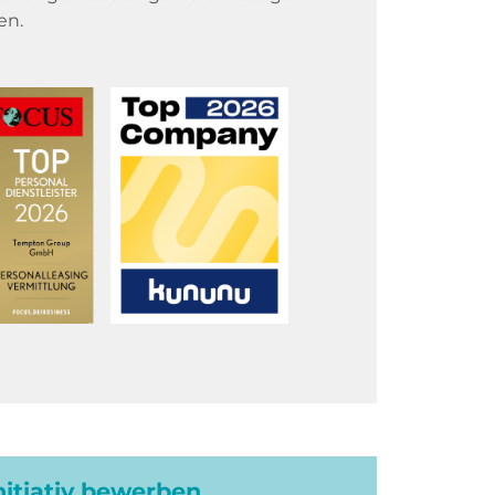
en.
initiativ bewerben