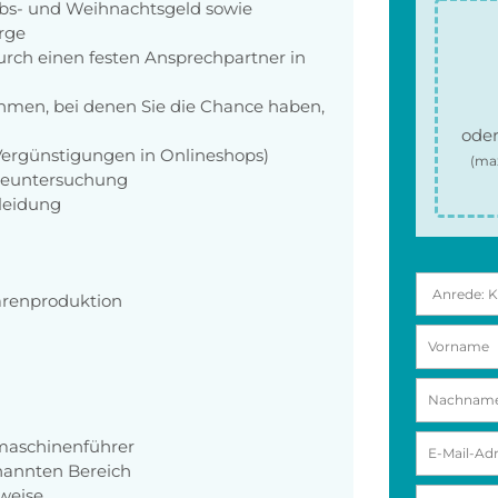
aubs- und Weihnachtsgeld sowie
orge
rch einen festen Ansprechpartner in
men, bei denen Sie die Chance haben,
oder
 Vergünstigungen in Onlineshops)
(ma
rgeuntersuchung
kleidung
arenproduktion
maschinenführer
nannten Bereich
weise