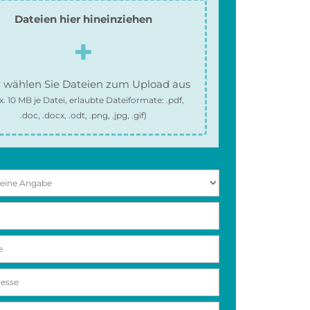
Dateien hier hineinziehen
 wählen Sie Dateien zum Upload aus
x.
10 MB
je Datei, erlaubte Dateiformate:
.pdf,
.doc, .docx, .odt, .png, .jpg, .gif
)