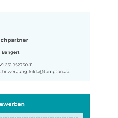
chpartner
a
Bangert
n
49 661 952760-11
:
bewerbung-fulda@tempton.de
bewerben