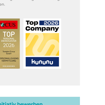
en.
initiativ bewerben