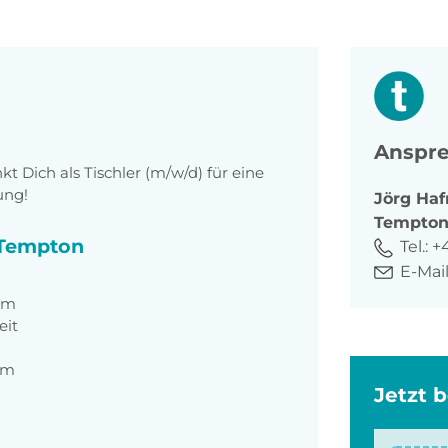
Anspre
 Dich als Tischler (m/w/d) für eine
ung!
Jörg
Haf
Tempto
i Tempton
Tel.:
+
E-Mail
eam
eit
am
Jetzt 