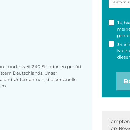
Ja, h
meine
genut
Ja, ic
Nutz
diesen
 an bundesweit 240 Standorten gehört
stern Deutschlands. Unser
e und Unternehmen, die personelle
B
en.
Tempton 
Top-Bewe