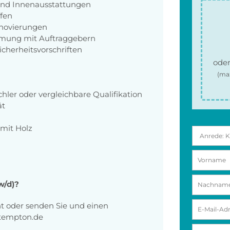
und Innenausstattungen
fen
novierungen
mung mit Auftraggebern
icherheitsvorschriften
oder
(ma
hler oder vergleichbare Qualifikation
ät
mit Holz
/w/d)?
ht oder senden Sie und einen
@tempton.de