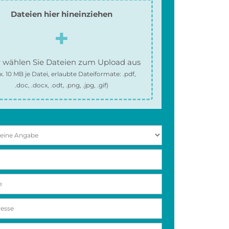
Dateien hier hineinziehen
 wählen Sie Dateien zum Upload aus
x.
10 MB
je Datei, erlaubte Dateiformate:
.pdf,
.doc, .docx, .odt, .png, .jpg, .gif
)