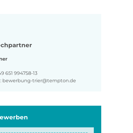
chpartner
ner
n
49 651 994758-13
:
bewerbung-trier@tempton.de
bewerben