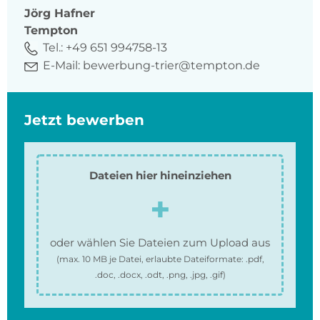
Jörg
Hafner
Tempton
Tel.:
+49 651 994758-13
E-Mail:
bewerbung-trier@tempton.de
Jetzt bewerben
Dateien hier hineinziehen
oder wählen Sie Dateien zum Upload aus
(max.
10 MB
je Datei, erlaubte Dateiformate:
.pdf,
.doc, .docx, .odt, .png, .jpg, .gif
)