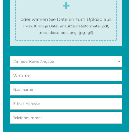
oder wählen Sie Dateien zum Upload aus
(max.
10 MB
je Datei, erlaubte Dateiformate:
.pdf,
.doc, .docx, .odt, .png, .jpg, .gif
)