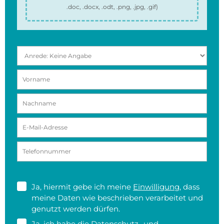
.doc, .docx, .odt, .png, .jpg, .gif
)
Ja, hiermit gebe ich meine
Einwilligung
, dass
meine Daten wie beschrieben verarbeitet und
genutzt werden dürfen.
Ja, ich habe die
Datenschutz- und