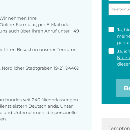
 Wir nehmen Ihre
nline-Formular, per E-Mail oder
Ja, h
r uns auch über Ihren Anruf unter +49
meine
genut
er Ihren Besuch in unserer Tempton-
Ja, ic
Nutz
diesen
Nördlicher Stadtgraben 19-21, 94469
B
 an bundesweit 240 Niederlassungen
enstleistern Deutschlands. Unser
e und Unternehmen, die personelle
en.
Tempton 