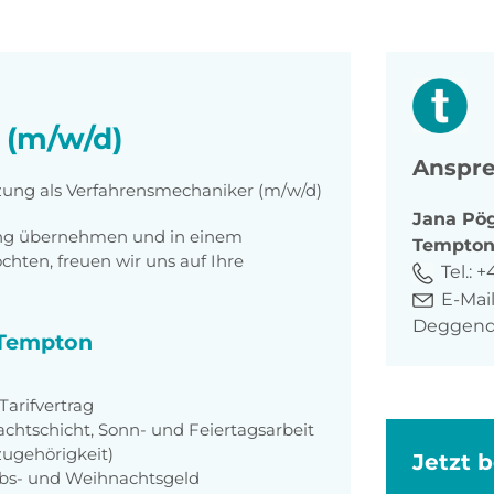
 (m/w/d)
Anspre
tzung als Verfahrensmechaniker (m/w/d)
Jana
Pö
tung übernehmen und in einem
Tempto
ten, freuen wir uns auf Ihre
Tel.:
+
E-Mail
Deggend
i Tempton
arifvertrag
achtschicht, Sonn- und Feiertagsarbeit
zugehörigkeit)
Jetzt 
aubs- und Weihnachtsgeld