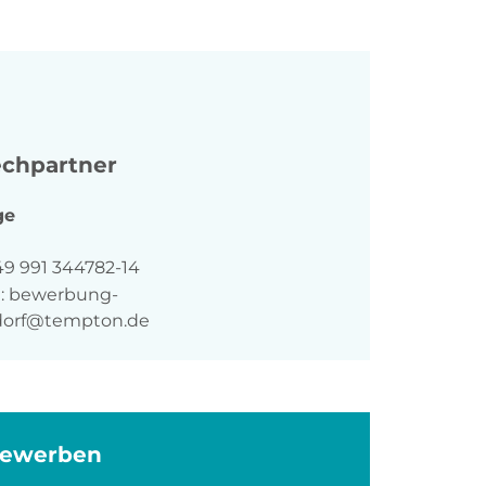
chpartner
ge
n
49 991 344782-14
:
bewerbung-
orf@tempton.de
bewerben