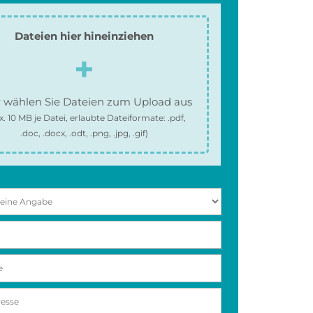
Dateien hier hineinziehen
 wählen Sie Dateien zum Upload aus
x.
10 MB
je Datei, erlaubte Dateiformate:
.pdf,
.doc, .docx, .odt, .png, .jpg, .gif
)