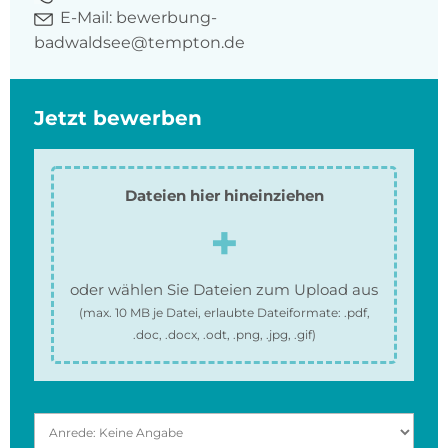
E-Mail:
bewerbung-
badwaldsee@tempton.de
Jetzt bewerben
Dateien hier hineinziehen
oder wählen Sie Dateien zum Upload aus
(max.
10 MB
je Datei, erlaubte Dateiformate:
.pdf,
.doc, .docx, .odt, .png, .jpg, .gif
)