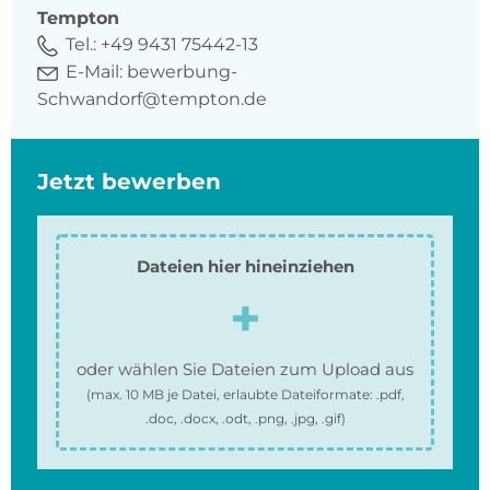
Tempton
Tel.:
+49 9431 75442-13
E-Mail:
bewerbung-
Schwandorf@tempton.de
Jetzt bewerben
Dateien hier hineinziehen
oder wählen Sie Dateien zum Upload aus
(max.
10 MB
je Datei, erlaubte Dateiformate:
.pdf,
.doc, .docx, .odt, .png, .jpg, .gif
)