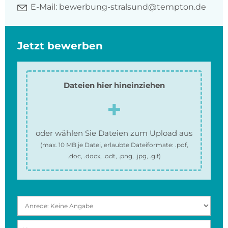
E-Mail:
bewerbung-stralsund@tempton.de
Jetzt bewerben
Dateien hier hineinziehen
oder wählen Sie Dateien zum Upload aus
(max.
10 MB
je Datei, erlaubte Dateiformate:
.pdf,
.doc, .docx, .odt, .png, .jpg, .gif
)