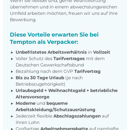
Wenn Sie flexibel sind, gerne Verantwortung
übernehmen und in einem abwechslungsreichen
Umfeld arbeiten möchten, freuen wir uns auf Ihre
Bewerbung.
Diese Vorteile erwarten Sie bei
Tempton als Verpacker:
Unbefristetes Arbeitsverhältnis
in
Vollzeit
Voller Schutz des
Tarifvertrages
mit dem
Deutschen Gewerkschaftsbund
Bezahlung nach dem GVP
Tarifvertrag
Bis zu 30 Tage Urlaub
(je nach
Betriebszugehörigkeit)
Urlaubsgeld + Weihnachtsgeld
+
betriebliche
Altersvorsorge
Moderne
und
bequeme
Arbeitskleidung/Schutzausrüstung
Jederzeit flexible
Abschlagszahlungen
auf
Ihren Lohn
Großartige
Arbeitnehmerrabatte
auf namhafte