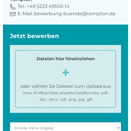
Tel.:
+49 5223 49100-14
E-Mail:
bewerbung-buende@tempton.de
Jetzt bewerben
Dateien hier hineinziehen
oder wählen Sie Dateien zum Upload aus
(max.
10 MB
je Datei, erlaubte Dateiformate:
.pdf,
.doc, .docx, .odt, .png, .jpg, .gif
)