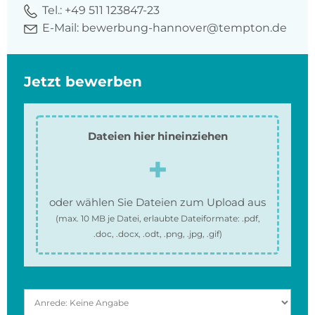
Tel.:
+49 511 123847-23
E-Mail:
bewerbung-hannover@tempton.de
Jetzt bewerben
Dateien hier hineinziehen
oder wählen Sie Dateien zum Upload aus
(max.
10 MB
je Datei, erlaubte Dateiformate:
.pdf,
.doc, .docx, .odt, .png, .jpg, .gif
)