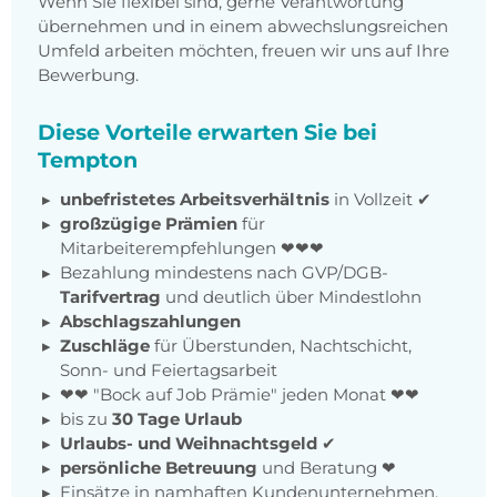
Wenn Sie flexibel sind, gerne Verantwortung
übernehmen und in einem abwechslungsreichen
Umfeld arbeiten möchten, freuen wir uns auf Ihre
Bewerbung.
Diese Vorteile erwarten Sie bei
Tempton
unbefristetes Arbeitsverhältnis
in Vollzeit ✔
großzügige Prämien
für
Mitarbeiterempfehlungen ❤❤❤
Bezahlung mindestens nach GVP/DGB-
Tarifvertrag
und deutlich über Mindestlohn
Abschlagszahlungen
Zuschläge
für Überstunden, Nachtschicht,
Sonn- und Feiertagsarbeit
❤❤ "Bock auf Job Prämie" jeden Monat ❤❤
bis zu
30 Tage Urlaub
Urlaubs- und Weihnachtsgeld
✔
persönliche Betreuung
und Beratung ❤
Einsätze in namhaften Kundenunternehmen,