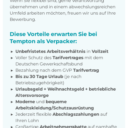
Wenn Sie flexibel sind, gerne Verantwortung
übernehmen und in einem abwechslungsreichen
Umfeld arbeiten möchten, freuen wir uns auf Ihre
Bewerbung.
Diese Vorteile erwarten Sie bei
Tempton als Verpacker:
Unbefristetes Arbeitsverhältnis
in
Vollzeit
Voller Schutz des
Tarifvertrages
mit dem
Deutschen Gewerkschaftsbund
Bezahlung nach dem GVP
Tarifvertrag
Bis zu 30 Tage Urlaub
(je nach
Betriebszugehörigkeit)
Urlaubsgeld + Weihnachtsgeld
+
betriebliche
Altersvorsorge
Moderne
und
bequeme
Arbeitskleidung/Schutzausrüstung
Jederzeit flexible
Abschlagszahlungen
auf
Ihren Lohn
Großartige
Arbeitnehmerrabatte
auf namhafte