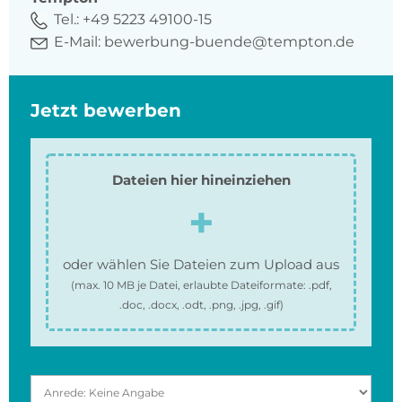
Tel.:
+49 5223 49100-15
E-Mail:
bewerbung-buende@tempton.de
Jetzt bewerben
Dateien hier hineinziehen
oder wählen Sie Dateien zum Upload aus
(max.
10 MB
je Datei, erlaubte Dateiformate:
.pdf,
.doc, .docx, .odt, .png, .jpg, .gif
)