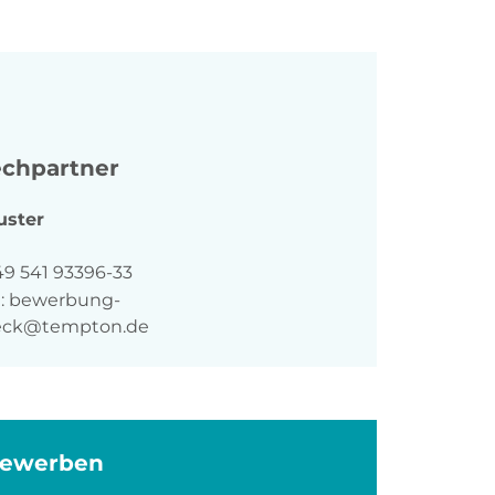
chpartner
uster
n
49 541 93396-33
:
bewerbung-
eck@tempton.de
bewerben