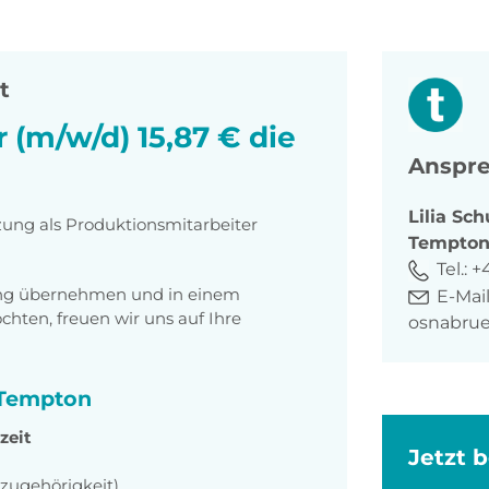
t
 (m/w/d) 15,87 € die
Anspre
Lilia
Sch
zung als Produktionsmitarbeiter
Tempto
Tel.:
+
tung übernehmen und in einem
E-Mail
ten, freuen wir uns auf Ihre
osnabru
i Tempton
zeit
Jetzt 
szugehörigkeit)