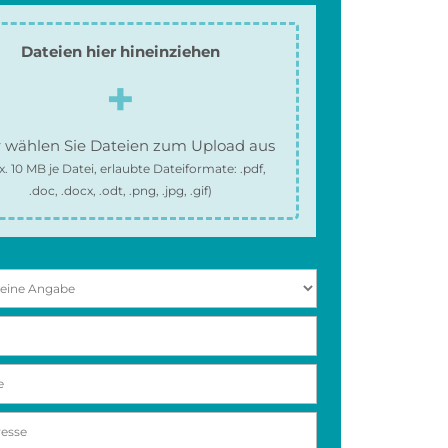
Dateien hier hineinziehen
 wählen Sie Dateien zum Upload aus
x.
10 MB
je Datei, erlaubte Dateiformate:
.pdf,
.doc, .docx, .odt, .png, .jpg, .gif
)