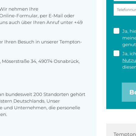
 Wir nehmen Ihre
nline-Formular, per E-Mail oder
r uns auch über Ihren Anruf unter +49
Ja, h
meine
er Ihren Besuch in unserer Tempton-
genut
Ja, ic
Nutz
 Möserstraße 34, 49074 Osnabrück,
diesen
B
 an bundesweit 200 Standorten gehört
stern Deutschlands. Unser
e und Unternehmen, die personelle
en.
Tempton 