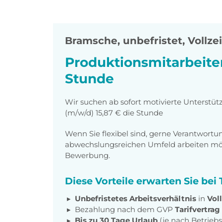
Bramsche
,
unbefristet, Vollzei
Produktionsmitarbeiter
Stunde
Wir suchen ab sofort motivierte Unterstüt
(m/w/d) 15,87 € die Stunde
Wenn Sie flexibel sind, gerne Verantwor
abwechslungsreichen Umfeld arbeiten möch
Bewerbung.
Diese Vorteile erwarten Sie be
Unbefristetes Arbeitsverhältnis
in
Voll
Bezahlung nach dem GVP
Tarifvertrag
Bis zu 30 Tage Urlaub
(je nach Betrieb