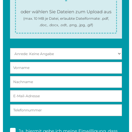
oder wählen Sie Dateien zum Upload aus
(max.
10 MB
je Datei, erlaubte Dateiformate:
.pdf,
.doc, .docx, .odt, .png, .jpg, .gif
)
Ja, hiermit gebe ich meine
Einwilligung
, dass