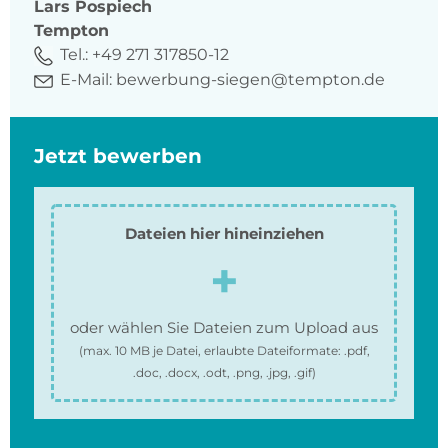
Lars
Pospiech
Tempton
Tel.:
+49 271 317850-12
E-Mail:
bewerbung-siegen@tempton.de
Jetzt bewerben
Dateien hier hineinziehen
oder wählen Sie Dateien zum Upload aus
(max.
10 MB
je Datei, erlaubte Dateiformate:
.pdf,
.doc, .docx, .odt, .png, .jpg, .gif
)