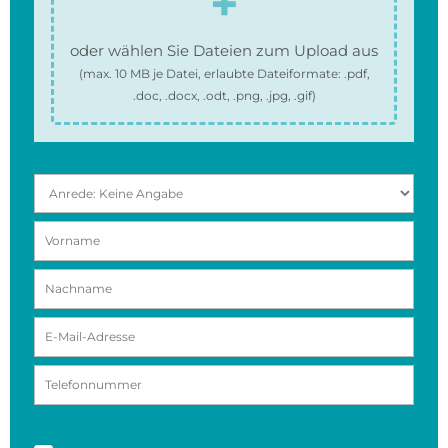
oder wählen Sie Dateien zum Upload aus
(max.
10 MB
je Datei, erlaubte Dateiformate:
.pdf,
.doc, .docx, .odt, .png, .jpg, .gif
)