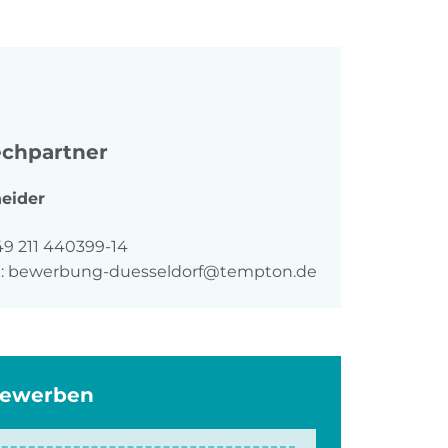
chpartner
eider
n
49 211 440399-14
:
bewerbung-duesseldorf@tempton.de
bewerben