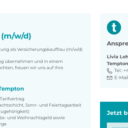
 (m/w/d)
Anspre
zung als Versicherungskauffrau (m/w/d)
Livia
Loh
tung übernehmen und in einem
Tempto
ten, freuen wir uns auf Ihre
Tel.:
+
E-Mail
i Tempton
arifvertrag
achtschicht, Sonn- und Feiertagsarbeit
zugehörigkeit)
Jetzt 
aubs- und Weihnachtsgeld sowie
orge