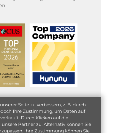
en.
serer Seite zu verbessern, z. B. durch
 jedoch Ihre Zustimmung, um Daten auf
verkauft. Durch Klicken auf die
unsere Partner zu. Alternativ können Sie
 anzupassen. Ihre Zustimmung können Sie
initiativ bewerben