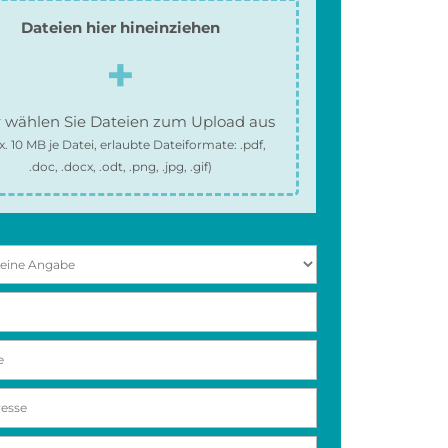
Dateien hier hineinziehen
 wählen Sie Dateien zum Upload aus
x.
10 MB
je Datei, erlaubte Dateiformate:
.pdf,
.doc, .docx, .odt, .png, .jpg, .gif
)