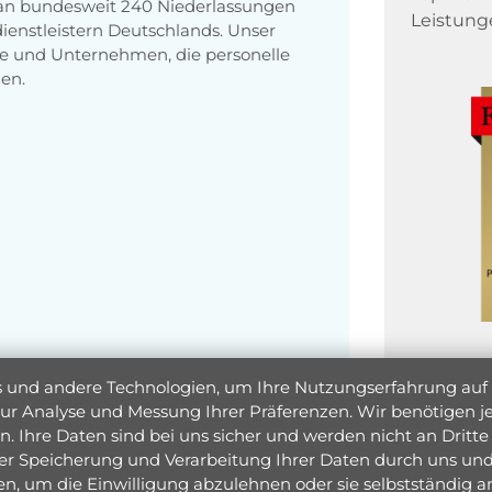
 an bundesweit 240 Niederlassungen
Leistung
enstleistern Deutschlands. Unser
e und Unternehmen, die personelle
en.
und andere Technologien, um Ihre Nutzungserfahrung auf un
 zur Analyse und Messung Ihrer Präferenzen. Wir benötigen
. Ihre Daten sind bei uns sicher und werden nicht an Dritte 
er Speicherung und Verarbeitung Ihrer Daten durch uns und 
ken, um die Einwilligung abzulehnen oder sie selbstständig
Jetzt 