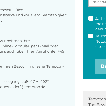
rosoft Office
onsstärke und vor allem Teamfähigkeit
Ja, h
ft
meine
genut
Ja, ic
 Wir nehmen Ihre
Nutz
nline-Formular, per E-Mail oder
diesen
r uns auch über Ihren Anruf unter +49
B
er Ihren Besuch in unserer Tempton-
Liesegangstraße 17 A, 40211
g-duesseldorf@tempton.de
Tempton 
Top-Bewe