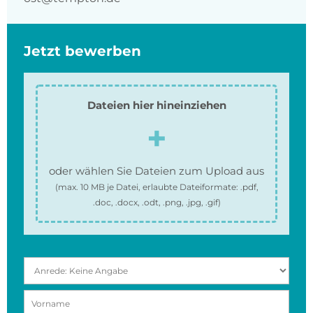
Jetzt bewerben
Dateien hier hineinziehen
oder wählen Sie Dateien zum Upload aus
(max.
10 MB
je Datei, erlaubte Dateiformate:
.pdf,
.doc, .docx, .odt, .png, .jpg, .gif
)