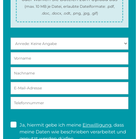
(max.
10 MB
je Datei, erlaubte Dateiformate:
.pdf,
.doc, .docx, .odt, .png, .jpg, .gif
)
Ja, hiermit gebe ich meine
Einwilligung
, dass
meine Daten wie beschrieben verarbeitet und
genutzt werden dürfen.