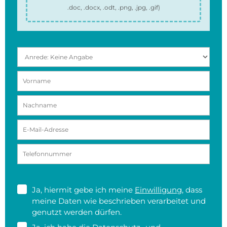
.doc, .docx, .odt, .png, .jpg, .gif
)
Ja, hiermit gebe ich meine
Einwilligung
, dass
meine Daten wie beschrieben verarbeitet und
genutzt werden dürfen.