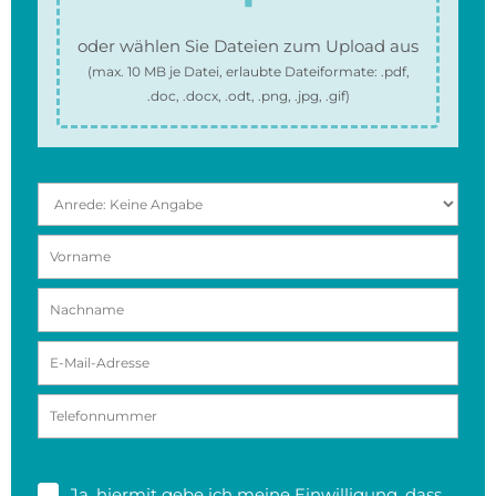
oder wählen Sie Dateien zum Upload aus
(max.
10 MB
je Datei, erlaubte Dateiformate:
.pdf,
.doc, .docx, .odt, .png, .jpg, .gif
)
Ja, hiermit gebe ich meine
Einwilligung
, dass