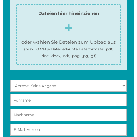
Dateien hier hineinziehen
oder wählen Sie Dateien zum Upload aus
(max.
10 MB
je Datei, erlaubte Dateiformate:
.pdf,
.doc, .docx, .odt, .png, .jpg, .gif
)