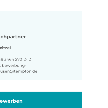
chpartner
eitzel
n
49 3464 27012-12
:
bewerbung-
ausen@tempton.de
bewerben