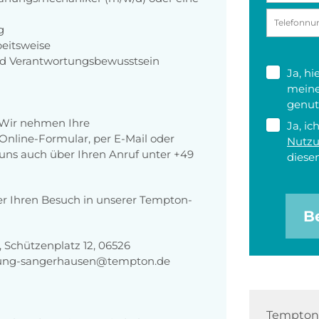
g
beitsweise
nd Verantwortungsbewusstsein
Ja, h
meine
genut
 Wir nehmen Ihre
Ja, ic
nline-Formular, per E-Mail oder
Nutz
r uns auch über Ihren Anruf unter +49
diesen
er Ihren Besuch in unserer Tempton-
B
Schützenplatz 12, 06526
bung-sangerhausen@tempton.de
Tempton 