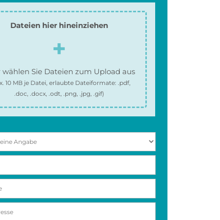
Dateien hier hineinziehen
 wählen Sie Dateien zum Upload aus
x.
10 MB
je Datei, erlaubte Dateiformate:
.pdf,
.doc, .docx, .odt, .png, .jpg, .gif
)