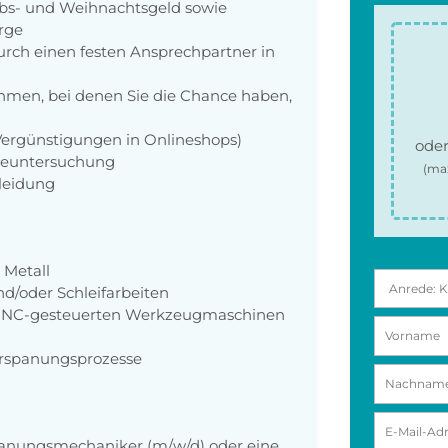
aubs- und Weihnachtsgeld sowie
orge
rch einen festen Ansprechpartner in
men, bei denen Sie die Chance haben,
 Vergünstigungen in Onlineshops)
oder
rgeuntersuchung
(ma
kleidung
 Metall
nd/oder Schleifarbeiten
CNC-gesteuerten Werkzeugmaschinen
rspanungsprozesse
anungsmechaniker (m/w/d) oder eine