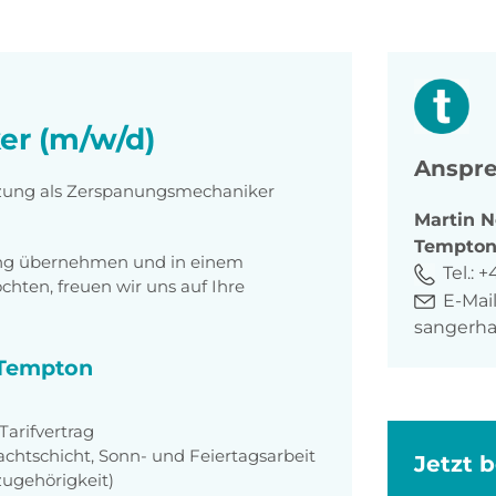
r (m/w/d)
Anspre
ützung als Zerspanungsmechaniker
Martin
N
Tempto
tung übernehmen und in einem
Tel.:
+
ten, freuen wir uns auf Ihre
E-Mail
sangerh
i Tempton
arifvertrag
achtschicht, Sonn- und Feiertagsarbeit
Jetzt 
zugehörigkeit)