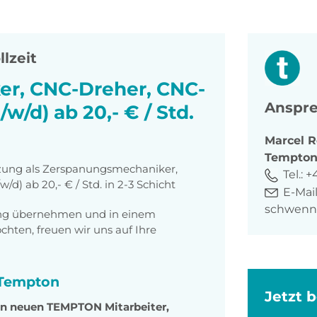
llzeit
r, CNC-Dreher, CNC-
Anspre
/d) ab 20,- € / Std.
Marcel
R
Tempto
tzung als Zerspanungsmechaniker,
Tel.:
+
) ab 20,- € / Std. in 2-3 Schicht
E-Mail
schwenn
tung übernehmen und in einem
ten, freuen wir uns auf Ihre
i Tempton
Jetzt 
den neuen TEMPTON Mitarbeiter,