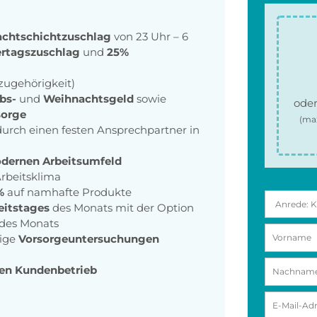
chtschichtzuschlag
von 23 Uhr – 6
ertagszuschlag
und
25%
zugehörigkeit)
bs-
und
Weihnachtsgeld
sowie
oder
sorge
(ma
urch einen festen Ansprechpartner in
odernen Arbeitsumfeld
rbeitsklima
%
auf namhafte Produkte
eitstages
des Monats mit der Option
 des Monats
ige
Vorsorgeuntersuchungen
den Kundenbetrieb