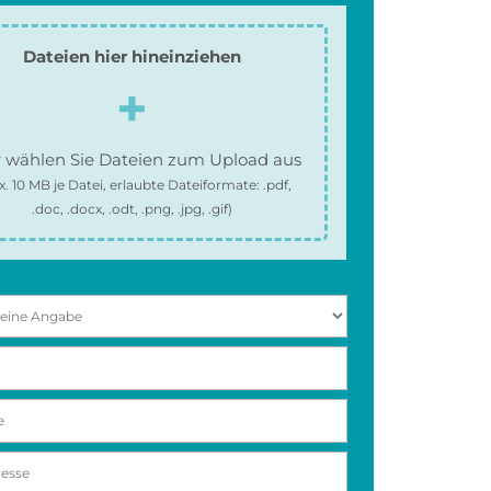
Dateien hier hineinziehen
 wählen Sie Dateien zum Upload aus
x.
10 MB
je Datei, erlaubte Dateiformate:
.pdf,
.doc, .docx, .odt, .png, .jpg, .gif
)