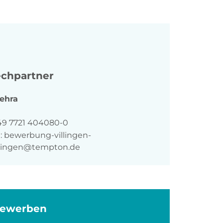
chpartner
ehra
n
49 7721 404080-0
:
bewerbung-villingen-
ingen@tempton.de
bewerben