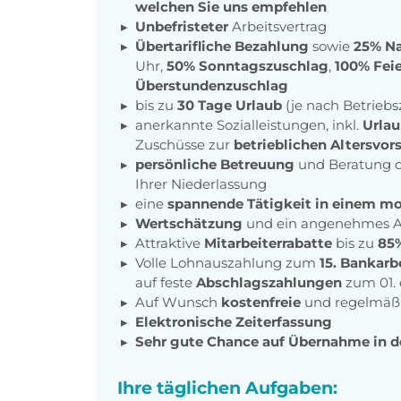
welchen Sie uns empfehlen
Unbefristeter
Arbeitsvertrag
Übertarifliche Bezahlung
sowie
25% Na
Uhr,
50% Sonntagszuschlag
,
100% Fei
Überstundenzuschlag
bis zu
30 Tage Urlaub
(je nach Betriebs
anerkannte Sozialleistungen, inkl.
Urlau
Zuschüsse zur
betrieblichen Altersvor
persönliche Betreuung
und Beratung d
Ihrer Niederlassung
eine
spannende Tätigkeit in einem m
Wertschätzung
und ein angenehmes A
Attraktive
Mitarbeiterrabatte
bis zu
85
Volle Lohnauszahlung zum
15. Bankarb
auf feste
Abschlagszahlungen
zum 01.
Auf Wunsch
kostenfreie
und regelmäß
Elektronische Zeiterfassung
Sehr gute Chance auf Übernahme in 
Ihre täglichen Aufgaben: