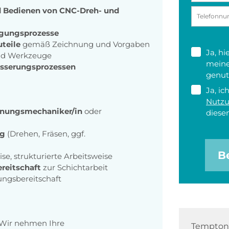
d Bedienen von CNC-Dreh- und
igungsprozesse
uteile
gemäß Zeichnung und Vorgaben
Ja, h
d Werkzeuge
meine
esserungsprozessen
genut
Ja, ic
Nutz
panungsmechaniker/in
oder
diesen
ng
(Drehen, Fräsen, ggf.
B
se, strukturierte Arbeitsweise
ereitschaft
zur Schichtarbeit
ngsbereitschaft
 Wir nehmen Ihre
Tempton 