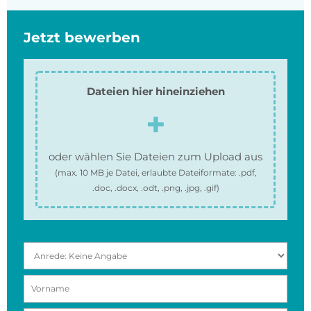
Jetzt bewerben
Dateien hier hineinziehen
oder wählen Sie Dateien zum Upload aus
(max.
10 MB
je Datei, erlaubte Dateiformate:
.pdf,
.doc, .docx, .odt, .png, .jpg, .gif
)