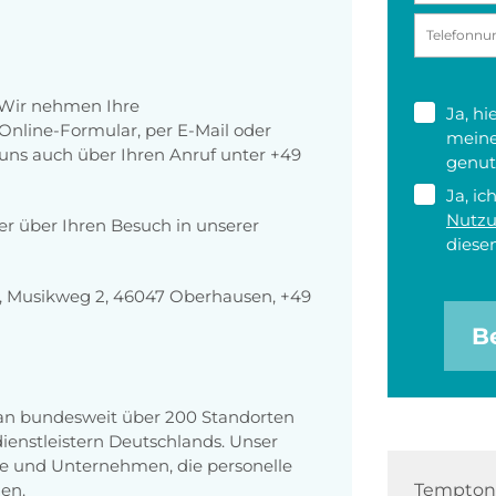
 Wir nehmen Ihre
Ja, h
nline-Formular, per E-Mail oder
meine
r uns auch über Ihren Anruf unter +49
genut
Ja, ic
Nutz
der über Ihren Besuch in unserer
diesen
 Musikweg 2, 46047 Oberhausen, +49
B
 an bundesweit über 200 Standorten
enstleistern Deutschlands. Unser
e und Unternehmen, die personelle
en.
Tempton 