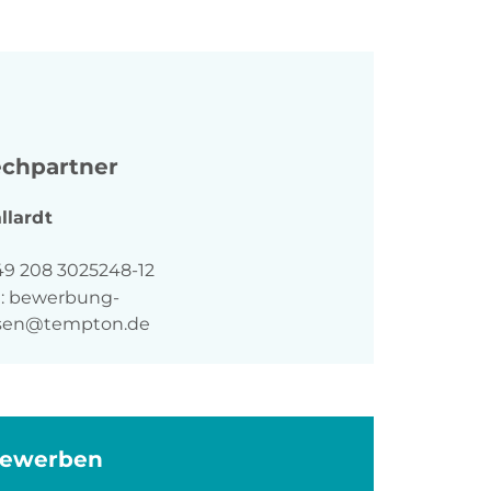
chpartner
llardt
n
49 208 3025248-12
:
bewerbung-
sen@tempton.de
bewerben