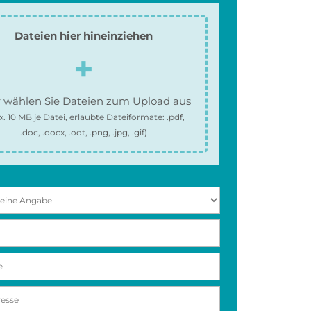
Dateien hier hineinziehen
 wählen Sie Dateien zum Upload aus
x.
10 MB
je Datei, erlaubte Dateiformate:
.pdf,
.doc, .docx, .odt, .png, .jpg, .gif
)