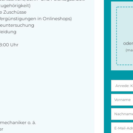
zugehörigkeit)
ie Zuschüsse
 Vergünstigungen in Onlineshops)
rgeuntersuchung
kleidung
oder
18:00 Uhr
(ma
mechaniker o. ä.
er