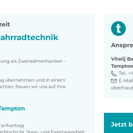
zeit
ahrradtechnik
Anspre
Vitalij
Ba
tzung als Zweiradmechaniker -
Tempto
Tel.:
+
tung übernehmen und in einem
E-Mail
ten, freuen wir uns auf Ihre
oberhau
i Tempton
Jetzt 
rifvertrag
achtschicht, Sonn- und Feiertagsarbeit