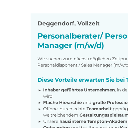
Deggendorf
,
Vollzeit
Personalberater/ Perso
Manager (m/w/d)
Wir suchen zum nächstmöglichen Zeitpunkt
Personaldisponent / Sales Manager (m/w/d
Diese Vorteile erwarten Sie be
Inhaber geführtes Unternehmen
, in 
wird
Flache Hierarchie
und
große Professio
Offene, durch echte
Teamarbeit
gepräg
weitreichendem
Gestaltungsspielrau
Unsere
hausinterne Tempton-Akadem
Onboarding
und bei Ihrer weiteren
Kar