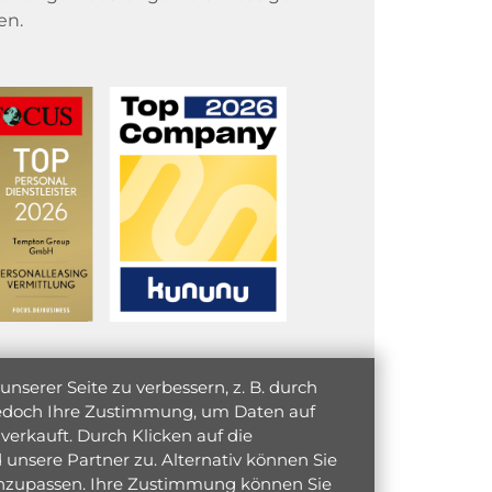
en.
serer Seite zu verbessern, z. B. durch
 jedoch Ihre Zustimmung, um Daten auf
verkauft. Durch Klicken auf die
unsere Partner zu. Alternativ können Sie
 anzupassen. Ihre Zustimmung können Sie
initiativ bewerben