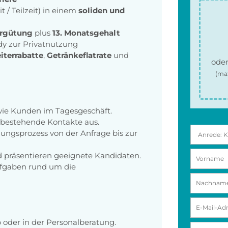
it / Teilzeit) in einem
soliden und
ergütung
plus
13. Monatsgehalt
dy zur Privatnutzung
iterrabatte
,
Getränkeflatrate
und
oder
(ma
wie Kunden im Tagesgeschäft.
bestehende Kontakte aus.
ungsprozess von der Anfrage bis zur
nd präsentieren geeignete Kandidaten.
Aufgaben rund um die
 oder in der Personalberatung.