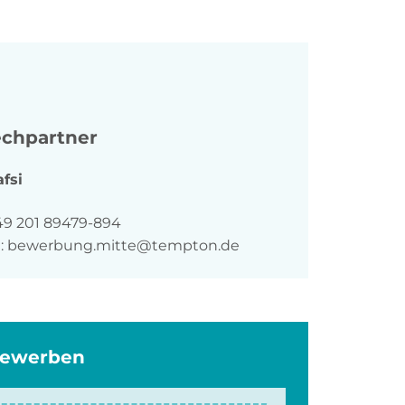
chpartner
fsi
n
49 201 89479-894
:
bewerbung.mitte@tempton.de
bewerben