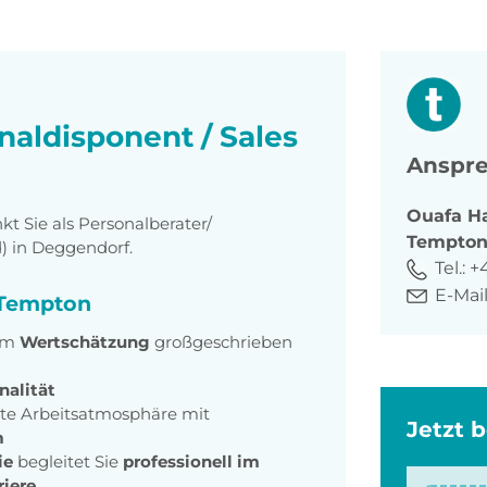
naldisponent / Sales
Anspre
Ouafa
Ha
 Sie als Personalberater/
Tempto
) in Deggendorf.
Tel.:
+
E-Mail
i Tempton
dem
Wertschätzung
großgeschrieben
nalität
te Arbeitsatmosphäre mit
Jetzt 
m
ie
begleitet Sie
professionell im
riere