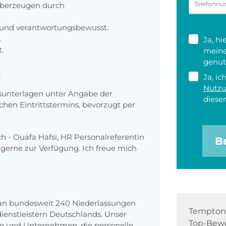
überzeugen durch
rt und verantwortungsbewusst.
.
Ja, h
.
meine
genut
:
Ja, ic
Nutz
sunterlagen unter Angabe der
diesen
chen Eintrittstermins, bevorzugt per
h - Ouafa Hafsi, HR Personalreferentin
B
gerne zur Verfügung. Ich freue mich
 an bundesweit 240 Niederlassungen
Tempton 
enstleistern Deutschlands. Unser
Top-Bewe
e und Unternehmen, die personelle