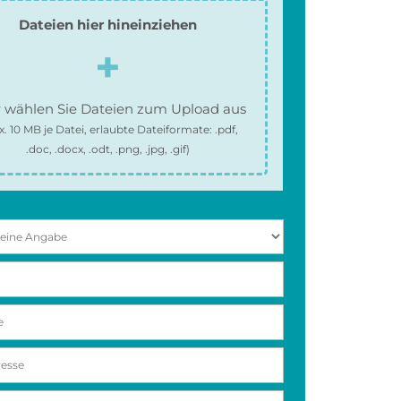
Dateien hier hineinziehen
 wählen Sie Dateien zum Upload aus
x.
10 MB
je Datei, erlaubte Dateiformate:
.pdf,
.doc, .docx, .odt, .png, .jpg, .gif
)