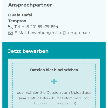
Ansprechpartner
Ouafa
Hafsi
Tempton
Tel.:
+49 201 89479-894
E-Mail:
bewerbung.mitte@tempton.de
Jetzt bewerben
Dateien hier hineinziehen
oder wählen Sie Dateien zum Upload aus
(max.
10 MB
je Datei, erlaubte Dateiformate:
.pdf,
.doc, .docx, .odt, .png, .jpg, .gif
)