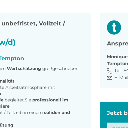
,
unbefristet, Vollzeit /
w/d)
Anspre
Monique
i Tempton
Tempto
dem
Wertschätzung
großgeschrieben
Tel.:
+
E-Mail
nalität
te Arbeitsatmosphäre mit
m
ie
begleitet Sie
professionell im
riere
Jetzt 
it / Teilzeit) in einem
soliden und
gütung