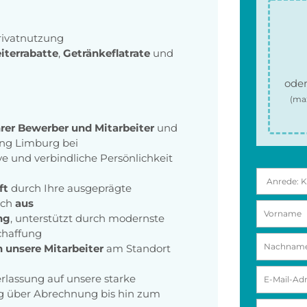
rivatnutzung
iterrabatte
,
Getränkeflatrate
und
oder
(ma
hrer Bewerber und Mitarbeiter
und
ung Limburg bei
 und verbindliche Persönlichkeit
ft
durch Ihre ausgeprägte
ich
aus
ng
, unterstützt durch modernste
chaffung
n unsere Mitarbeiter
am Standort
rlassung auf unsere starke
ng über Abrechnung bis hin zum