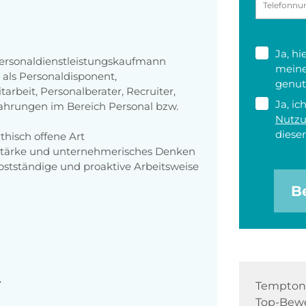
Ja, h
Personaldienstleistungskaufmann
meine
 als Personaldisponent,
genut
tarbeit, Personalberater, Recruiter,
Ja, ic
ahrungen im Bereich Personal bzw.
Nutz
diesen
hisch offene Art
tärke und unternehmerisches Denken
bstständige und proaktive Arbeitsweise
B
r
Tempton 
Top-Bewe