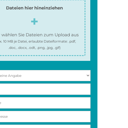
Dateien hier hineinziehen
 wählen Sie Dateien zum Upload aus
x.
10 MB
je Datei, erlaubte Dateiformate:
.pdf,
.doc, .docx, .odt, .png, .jpg, .gif
)