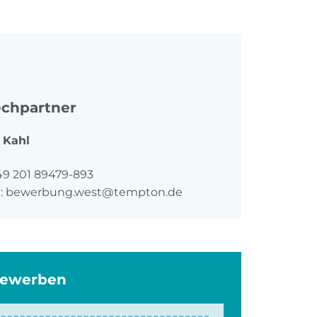
chpartner
Kahl
n
49 201 89479-893
:
bewerbung.west@tempton.de
bewerben