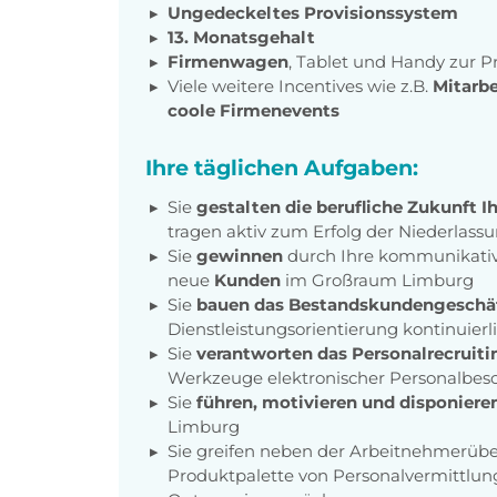
Ungedeckeltes Provisionssystem
13. Monatsgehalt
Firmenwagen
, Tablet und Handy zur P
Viele weitere Incentives wie z.B.
Mitarbe
coole Firmenevents
Ihre täglichen Aufgaben:
Sie
gestalten die berufliche Zukunft I
tragen aktiv zum Erfolg der Niederlass
Sie
gewinnen
durch Ihre kommunikative
neue
Kunden
im Großraum Limburg
Sie
bauen das Bestandskundengeschä
Dienstleistungsorientierung kontinuierl
Sie
verantworten das Personalrecruiti
Werkzeuge elektronischer Personalbes
Sie
führen, motivieren und disponiere
Limburg
Sie greifen neben der Arbeitnehmerübe
Produktpalette von Personalvermittlu