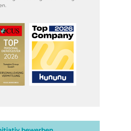
en.
initiativ bewerben