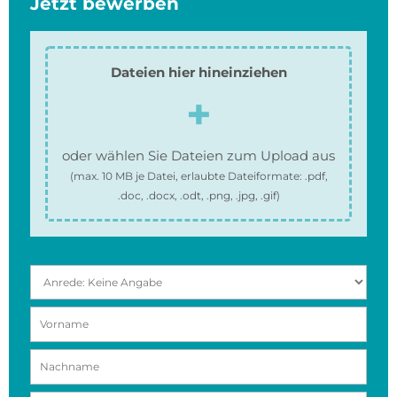
Jetzt bewerben
Dateien hier hineinziehen
oder wählen Sie Dateien zum Upload aus
(max.
10 MB
je Datei, erlaubte Dateiformate:
.pdf,
.doc, .docx, .odt, .png, .jpg, .gif
)