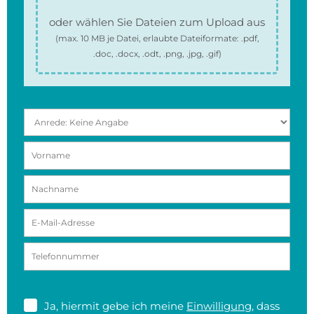
oder wählen Sie Dateien zum Upload aus
(max.
10 MB
je Datei, erlaubte Dateiformate:
.pdf,
.doc, .docx, .odt, .png, .jpg, .gif
)
Ja, hiermit gebe ich meine
Einwilligung
, dass