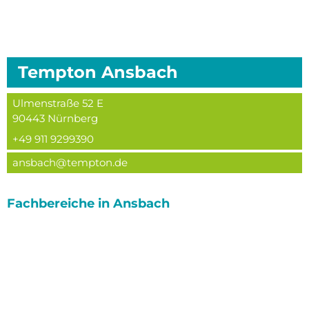
Tempton
Ansbach
Ulmenstraße 52 E
90443
Nürnberg
+49 911 9299390
ansbach@tempton.de
Fachbereiche in
Ansbach