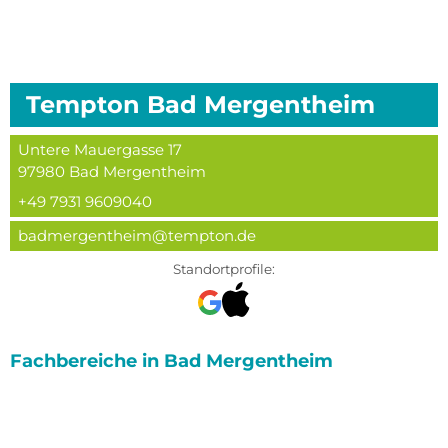
Tempton
Bad Mergentheim
Untere Mauergasse 17
97980
Bad Mergentheim
+49 7931 9609040
badmergentheim@tempton.de
Standortprofile:
Fachbereiche in
Bad Mergentheim