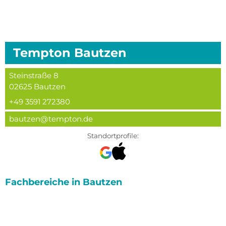
Tempton
Bautzen
Steinstraße 8
02625
Bautzen
+49 3591 272380
bautzen@tempton.de
Standortprofile:
Fachbereiche in
Bautzen