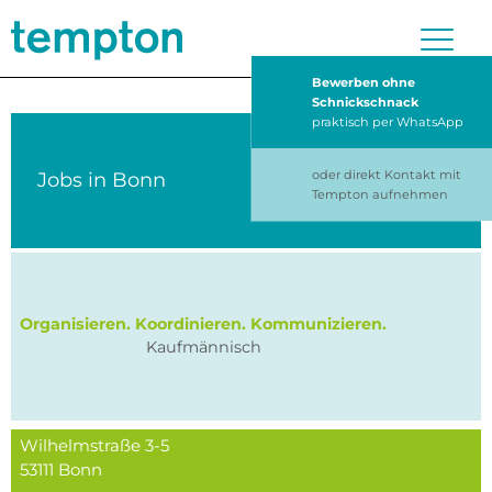
Bewerben ohne
Schnickschnack
praktisch per WhatsApp
oder direkt Kontakt mit
Jobs in
Bonn
Tempton aufnehmen
Organisieren. Koordinieren. Kommunizieren.
Kaufmännisch
Wilhelmstraße 3-5
53111
Bonn