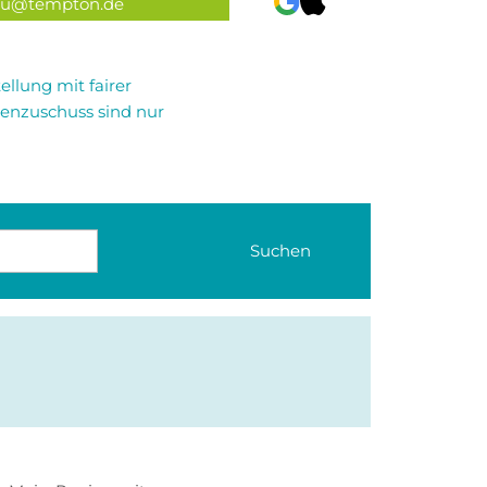
u@tempton.de
ellung mit fairer
enzuschuss sind nur
Suchen