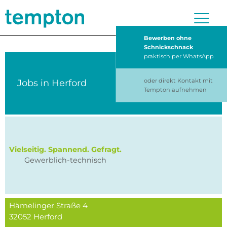
Bewerben ohne
Schnickschnack
praktisch per WhatsApp
oder direkt Kontakt mit
Jobs in
Herford
Tempton aufnehmen
Vielseitig. Spannend. Gefragt.
Gewerblich-technisch
Hämelinger Straße 4
32052
Herford