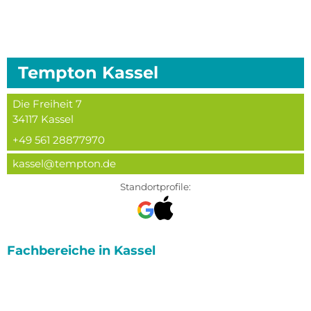
Tempton
Kassel
Die Freiheit 7
34117
Kassel
+49 561 28877970
kassel@tempton.de
Standortprofile:
Fachbereiche in
Kassel