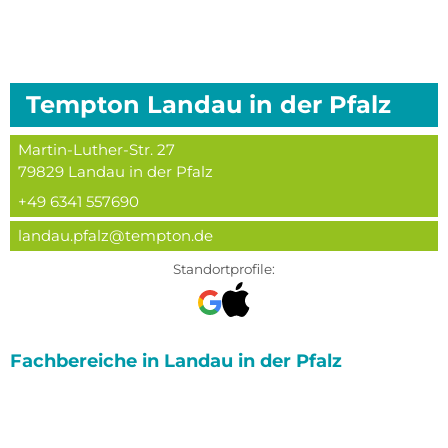
Tempton
Landau in der Pfalz
Martin-Luther-Str. 27
79829
Landau in der Pfalz
+49 6341 557690
landau.pfalz@tempton.de
Standortprofile:
Fachbereiche in
Landau in der Pfalz